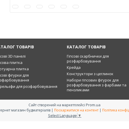
АТАЛОГ ТОВАРІВ
КАТАЛОГ ТОВАРІВ
псові 3D панелі
Гіпсові скарбнички для
розфарбовування
псова плитка
Крейда
отуарна плитка
Конструктори з цеглинок
псові фігурки для
зфарбовування
Набори гіпсових фігурок для
розфарбовування з фарбами та
рельєфи для розфарбовування
пензликами
Prom.ua
Сайт створений на маркетплейсі
RAMAX - інтернет магазин будматеріалів |
Поскаржитися на контент
|
Політика конфі
Select Language
▼