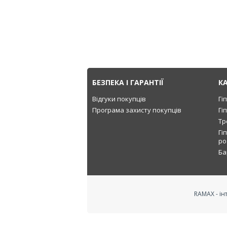
БЕЗПЕКА І ГАРАНТІЇ
К
Відгуки покупців
Гі
Програма захисту покупців
Гі
Тр
Гі
ро
Ба