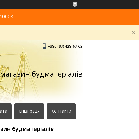
1000₴
+380 (97) 428-67-63
 магазин будматеріалів
лата
Співпраця
Контакти
азин будматеріалів