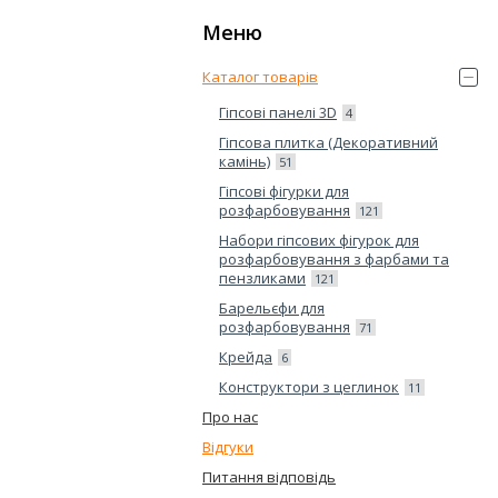
Каталог товарів
Гіпсові панелі 3D
4
Гіпсова плитка (Декоративний
камінь)
51
Гіпсові фігурки для
розфарбовування
121
Набори гіпсових фігурок для
розфарбовування з фарбами та
пензликами
121
Барельєфи для
розфарбовування
71
Крейда
6
Конструктори з цеглинок
11
Про нас
Відгуки
Питання відповідь