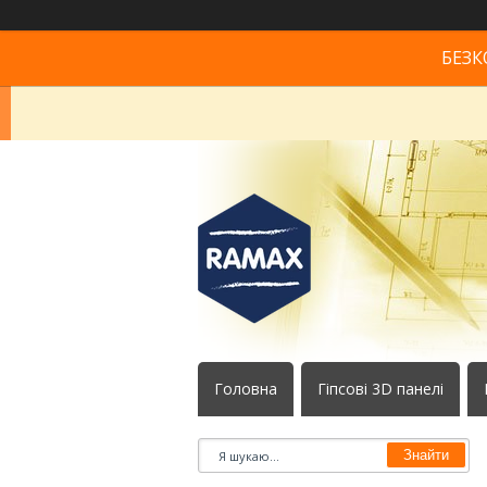
БЕЗК
Головна
Гіпсові 3D панелі
Знайти