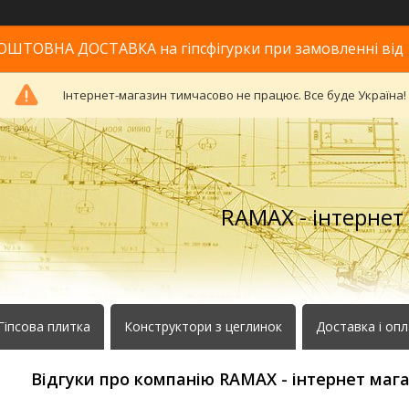
ОШТОВНА ДОСТАВКА на гіпсфігурки при замовленні від 
Інтернет-магазин тимчасово не працює. Все буде Україна!
RAMAX - інтернет
Гіпсова плитка
Конструктори з цеглинок
Доставка і оп
Відгуки про компанію RAMAX - інтернет маг