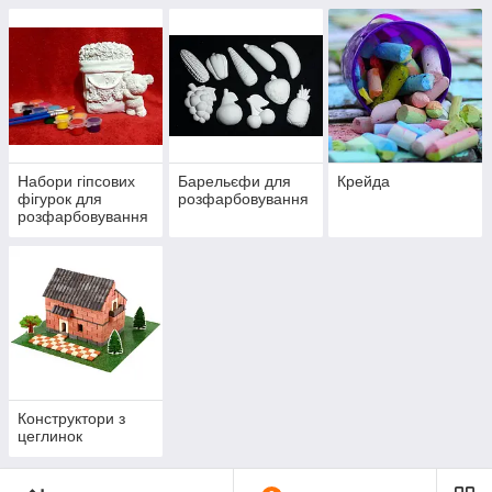
Набори гіпсових
Барельєфи для
Крейда
фігурок для
розфарбовування
розфарбовування
з фарбами та
пензликами
Конструктори з
цеглинок