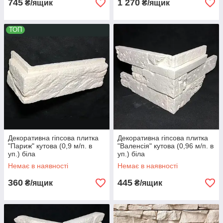
745
1 270
₴/ящик
₴/ящик
ТОП
Декоративна гіпсова плитка
Декоративна гіпсова плитка
"Париж" кутова (0,9 м/п. в
"Валенсія" кутова (0,96 м/п. в
уп.) біла
уп.) біла
Немає в наявності
Немає в наявності
360
445
₴/ящик
₴/ящик