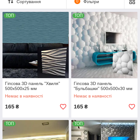
Сортування
0
Фільтри
ТОП
ТОП
Гіпсова 3D панель "Хвиля"
Гіпсова 3D панель
500х500х25 мм
"Бульбашки" 500х500х30 мм
Немає в наявності
Немає в наявності
165
165
₴
₴
ТОП
ТОП