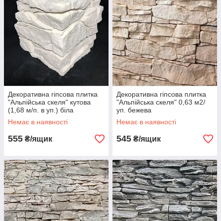
Декоративна гіпсова плитка
Декоративна гіпсова плитка
"Альпійська скеля" кутова
"Альпійська скеля" 0,63 м2/
(1,68 м/п. в уп.) біла
уп. бежева
Немає в наявності
Немає в наявності
555
545
₴/ящик
₴/ящик