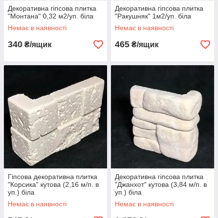
Декоративна гіпсова плитка
Декоративна гіпсова плитка
"Монтана" 0,32 м2/уп. біла
"Ракушняк" 1м2/уп. біла
Немає в наявності
Немає в наявності
340
465
₴/ящик
₴/ящик
Гіпсова декоративна плитка
Декоративна гіпсова плитка
"Корсика" кутова (2,16 м/п. в
"Джанхот" кутова (3,84 м/п. в
уп.) біла
уп.) біла
Немає в наявності
Немає в наявності