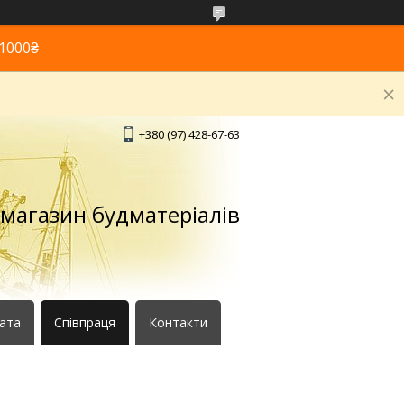
1000₴
+380 (97) 428-67-63
 магазин будматеріалів
лата
Співпраця
Контакти