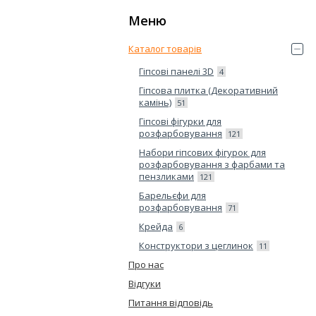
Каталог товарів
Гіпсові панелі 3D
4
Гіпсова плитка (Декоративний
камінь)
51
Гіпсові фігурки для
розфарбовування
121
Набори гіпсових фігурок для
розфарбовування з фарбами та
пензликами
121
Барельєфи для
розфарбовування
71
Крейда
6
Конструктори з цеглинок
11
Про нас
Відгуки
Питання відповідь