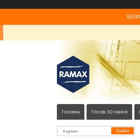
БЕЗК
Головна
Гіпсові 3D панелі
Знайти