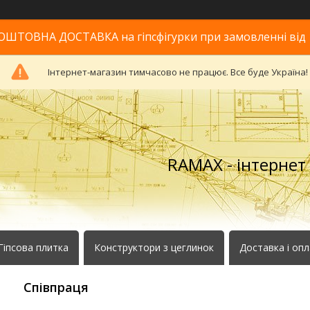
ОШТОВНА ДОСТАВКА на гіпсфігурки при замовленні від 
Інтернет-магазин тимчасово не працює. Все буде Україна!
RAMAX - інтернет
Гіпсова плитка
Конструктори з цеглинок
Доставка і оп
Співпраця