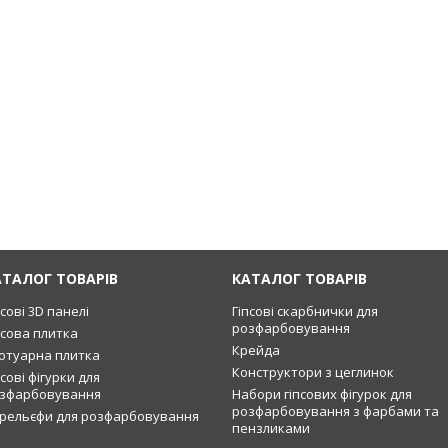
АТАЛОГ ТОВАРІВ
КАТАЛОГ ТОВАРІВ
псові 3D панелі
Гіпсові скарбнички для
розфарбовування
псова плитка
Крейда
отуарна плитка
Конструктори з цеглинок
псові фігурки для
зфарбовування
Набори гіпсових фігурок для
розфарбовування з фарбами та
рельєфи для розфарбовування
пензликами