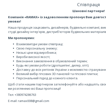
Співпраця
Шановні партнери!
Компанія «RAMAX» із задоволенням пропонує Вам довгост
умовах!
Наша продукція зацікавить дизайнерів, будівельні компанії, вик
студії дизайну інтер'єрів, дистриб'юторів будівельних матеріалі
Ми пропонуємо:
Взаємовигідні умови співпраці;
Свою персональну знижку;
Низькі ціни від виробника;
Вироби високої якості;
Виконання замовлення в обумовлений термін;
Будь-які умови роботи (дропшипінг, дилер, опт);
Доставку до всіх регіонів України з можливістю страхуванн
Великий вибір гіпсових 3D панелей та гіпсової плитки;
Персональний підхід до кожного клієнта.
Щоб стати нашим партнером зателефонуйте або надішліть сво
ми розглянемо всі Ваші пропозиції!
Тел: +380974286763
E-mail: ramax008@gmail.com