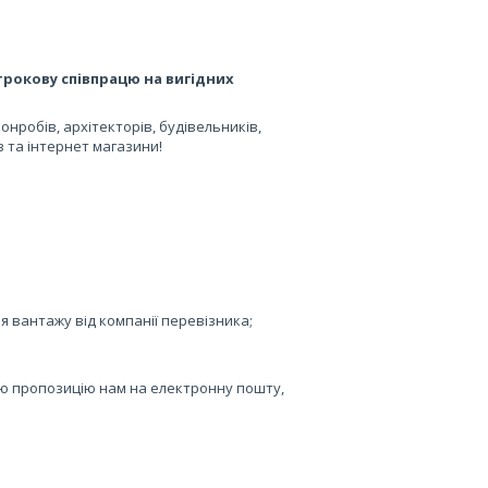
рокову співпрацю на вигідних
онробів, архітекторів, будівельників,
в та інтернет магазини!
я вантажу від компанії перевізника;
ю пропозицію нам на електронну пошту,