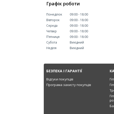
Графік роботи
Понеділок
09:00
18:00
Вівторок
09:00
18:00
Середа
09:00
18:00
Четвер
09:00
18:00
Пʼятниця
09:00
18:00
Субота
Вихідний
Неділя
Вихідний
БЕЗПЕКА І ГАРАНТІЇ
К
Відгуки покупців
Гі
Програма захисту покупців
Гі
Тр
Гі
ро
Ба