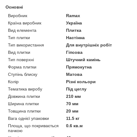
Основні
Виробник
Ramax
Країна виробник
Україна
Вид елемента
Плитка
Тип плитки
Настінна
Тип використання
Для внутрішніх робіт
Вид плитки
Гіпсова
Тип поверхні
Штучний камінь
Форма плитки
Прямокутна
Ступінь блиску
Матова
Колір
Різні кольори
Тематика виробу
Під цеглу
Довжина плитки
210 мм
Ширина плитки
70 мм
Товщина плитки
20 мм
Вага однієї упаковки
11.5 кг
Площа, що покривається
0.6 кв.м
пачкою