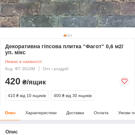
Декоративна гіпсова плитка "Фагот" 0,6 м2/
уп. мікс
Немає в наявності
Код: ФТ-3510М
Опт і роздріб
420
₴/ящик
410 ₴
від 10 ящиків
400 ₴
від 30 ящиків
Опис
Характеристики
Доставка
Оплата
Умови п
Опис