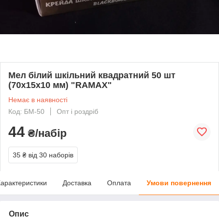
Мел білий шкільний квадратний 50 шт
(70х15х10 мм) "RAMAX"
Немає в наявності
Код: БМ-50
Опт і роздріб
44
₴/набір
35 ₴
від 30 наборів
арактеристики
Доставка
Оплата
Умови повернення
Опис