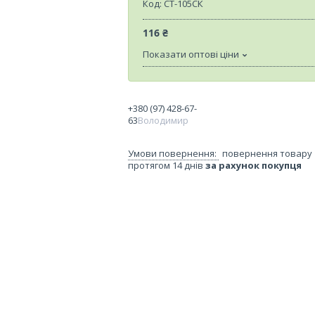
Код:
СТ-105СК
116 ₴
Показати оптові ціни
+380 (97) 428-67-
63
Володимир
повернення товару
протягом 14 днів
за рахунок покупця