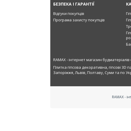
БЕЗПЕКА І ГАРАНТІЇ
К
Відгуки покупців
Гі
Програма захисту покупців
Гі
Тр
Гі
ро
Ба
RAMAX - інтернет магазин будматеріалів 
Плитка гіпсова декоративна, гіпсові 3D п
Запоріжжя, Львів, Полтаву, Суми та по Укр