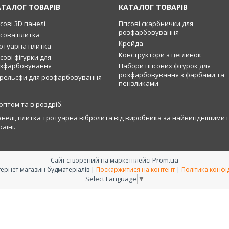
АТАЛОГ ТОВАРІВ
КАТАЛОГ ТОВАРІВ
псові 3D панелі
Гіпсові скарбнички для
розфарбовування
псова плитка
Крейда
отуарна плитка
Конструктори з цеглинок
псові фігурки для
зфарбовування
Набори гіпсових фігурок для
розфарбовування з фарбами та
рельєфи для розфарбовування
пензликами
оптом та в роздріб.
анелі, плитка тротуарна вібролита від виробника за найвигіднішими ці
аїні.
Prom.ua
Сайт створений на маркетплейсі
RAMAX - інтернет магазин будматеріалів |
Поскаржитися на контент
|
Політика конфі
Select Language
▼