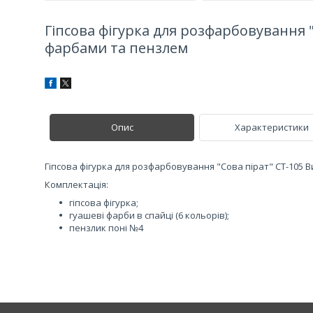
Гіпсова фігурка для розфарбовування "
фарбами та пензлем
Опис
Характеристики
Гіпсова фігурка для розфарбовування "Сова пірат" СТ-105 В
Комплектація:
гіпсова фігурка;
гуашеві фарби в спайці (6 кольорів);
пензлик поні №4