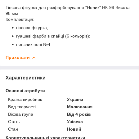
Гіпсова фігурка для розфарбовування "Нолик" НК-98 Висота
98 мм
Комплектація:
гіпсова фігурка;
гуашеві фарби в спайці (6 кольорів);
пензлик поні №4
Приховати
Характеристики
Основні атрибути
Країна виробник
Україна
Вид творчості
Малювання
Вікова група
Від 4 років
Стать
Унісекс
Стан
Новий
Користувальницькі характеристики