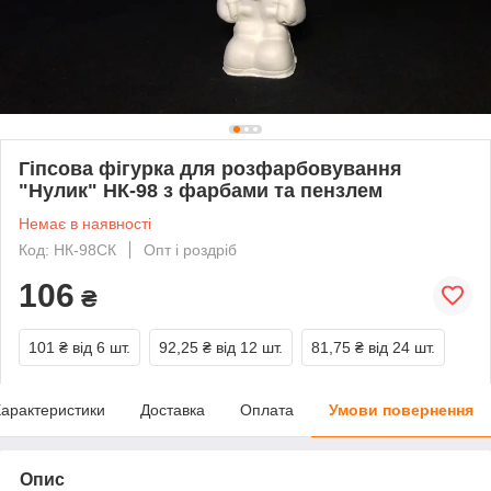
Гіпсова фігурка для розфарбовування
"Нулик" НК-98 з фарбами та пензлем
Немає в наявності
Код: НК-98СК
Опт і роздріб
106
₴
101 ₴
від 6 шт.
92,25 ₴
від 12 шт.
81,75 ₴
від 24 шт.
арактеристики
Доставка
Оплата
Умови повернення
Опис