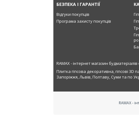
БЕЗПЕКА І ГАРАНТІЇ
К
Відгуки покупців
Гі
Програма захисту покупців
Гі
Тр
Гі
ро
Ба
RAMAX - інтернет магазин будматеріалів 
Плитка гіпсова декоративна, гіпсові 3D п
Запоріжжя, Львів, Полтаву, Суми та по Укр