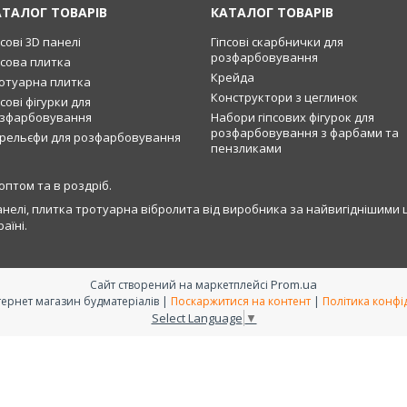
АТАЛОГ ТОВАРІВ
КАТАЛОГ ТОВАРІВ
псові 3D панелі
Гіпсові скарбнички для
розфарбовування
псова плитка
Крейда
отуарна плитка
Конструктори з цеглинок
псові фігурки для
зфарбовування
Набори гіпсових фігурок для
розфарбовування з фарбами та
рельєфи для розфарбовування
пензликами
оптом та в роздріб.
анелі, плитка тротуарна вібролита від виробника за найвигіднішими ці
аїні.
Prom.ua
Сайт створений на маркетплейсі
RAMAX - інтернет магазин будматеріалів |
Поскаржитися на контент
|
Політика конфі
Select Language
▼