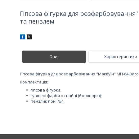
Гіпсова фігурка для розфарбовування 
та пензлем
Опис
Характеристики
Гіпсова фігурка для розфарбовування "Маккуїн" МН-64 Висо
Комплектація:
гіпсова фігурка;
гуашеві фарби в спайці (6 кольорів);
пензлик поні №4