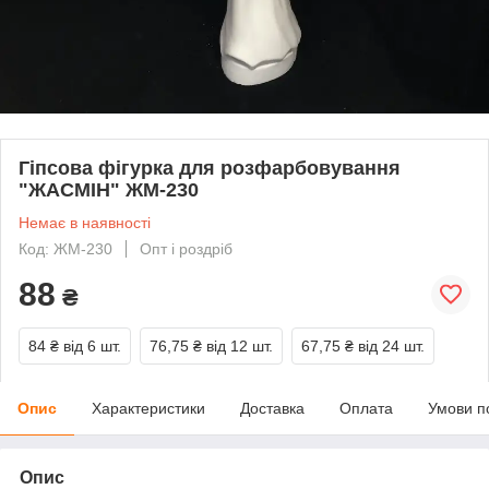
Гіпсова фігурка для розфарбовування
"ЖАСМІН" ЖМ-230
Немає в наявності
Код: ЖМ-230
Опт і роздріб
88
₴
84 ₴
від 6 шт.
76,75 ₴
від 12 шт.
67,75 ₴
від 24 шт.
Опис
Характеристики
Доставка
Оплата
Умови п
Опис