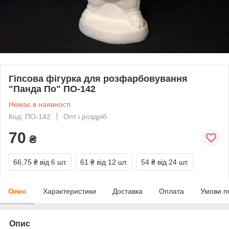
Гіпсова фігурка для розфарбовування
"Панда По" ПО-142
Немає в наявності
Код: ПО-142
Опт і роздріб
70
₴
66,75 ₴
від 6 шт.
61 ₴
від 12 шт.
54 ₴
від 24 шт.
Опис
Характеристики
Доставка
Оплата
Умови п
Опис