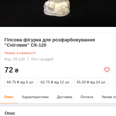
Гіпсова фігурка для розфарбовування
"Сніговик" СК-120
Немає в наявності
Код: СК-120
Опт і роздріб
72
₴
68,75 ₴
від 6 шт.
62,75 ₴
від 12 шт.
55,50 ₴
від 24 шт.
Опис
Характеристики
Доставка
Оплата
Умови п
Опис