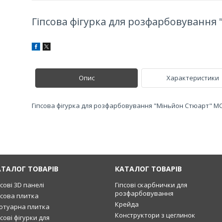
Гіпсова фігурка для розфарбовування
Опис
Характеристики
Гіпсова фігурка для розфарбовування "Міньйон Стюарт" МС
АТАЛОГ ТОВАРІВ
КАТАЛОГ ТОВАРІВ
псові 3D панелі
Гіпсові скарбнички для
розфарбовування
псова плитка
Крейда
отуарна плитка
Конструктори з цеглинок
псові фігурки для