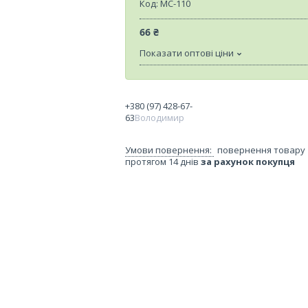
Код:
МС-110
66 ₴
Показати оптові ціни
+380 (97) 428-67-
63
Володимир
повернення товару
протягом 14 днів
за рахунок покупця