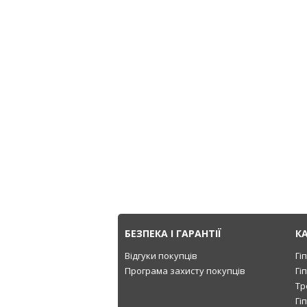
БЕЗПЕКА І ГАРАНТІЇ
К
Відгуки покупців
Гі
Програма захисту покупців
Гі
Тр
Гі