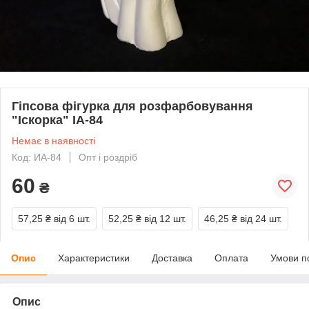
Гіпсова фігурка для розфарбовування
"Іскорка" ІА-84
Немає в наявності
Код: ИА-84
Опт і роздріб
60
₴
57,25 ₴
від 6 шт.
52,25 ₴
від 12 шт.
46,25 ₴
від 24 шт.
Опис
Характеристики
Доставка
Оплата
Умови п
Опис